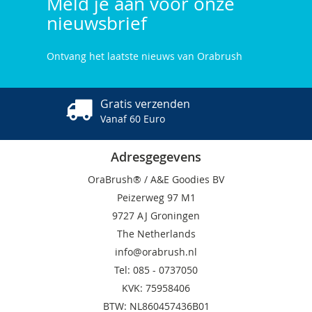
Meld je aan voor onze
nieuwsbrief
Ontvang het laatste nieuws van Orabrush
Gratis verzenden
Vanaf 60 Euro
Adresgegevens
OraBrush® / A&E Goodies BV
Peizerweg 97 M1
9727 AJ Groningen
The Netherlands
info@orabrush.nl
Tel: 085 -
0737050
KVK: 75958406
BTW: NL860457436B01